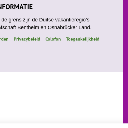
u
e
NFORMATIE
b
r
e
e
de grens zijn de Duitse vakantieregio’s
s
afschaft Bentheim en Osnabrücker Land.
t
rden
Privacybeleid
Colofon
Toegankelijkheid