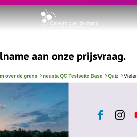
elname aan onze prijsvraag.
m over de grens
neusta QC Testseite Base
Quiz
Viele
F
I
a
n
c
s
e
t
t