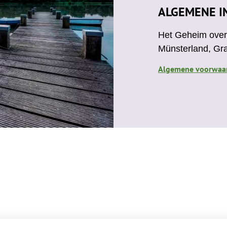
b
a
ALGEMENE I
o
g
o
r
Het Geheim over 
k
a
Münsterland, Gr
m
Algemene voorwaa