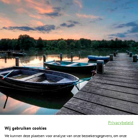
Privacybeleid
Wij gebruiken cookies
We kunnen deze plaatsen voor analyse van onze bezoekersgegevens, om onze
F
I
Y
P