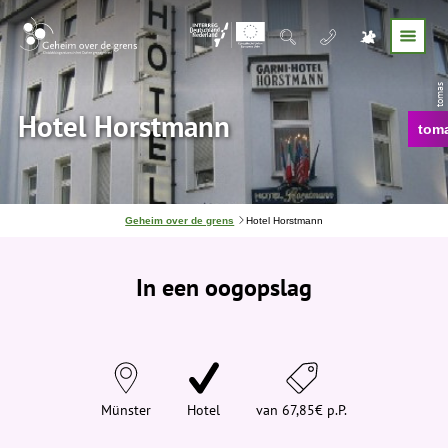
© tomas
Hotel Horstmann
tom
J
Geheim over de grens
Hotel Horstmann
e
b
e
In een oogopslag
v
i
n
d
t
j
e
h
i
Münster
Hotel
van 67,85€ p.P.
e
r
: