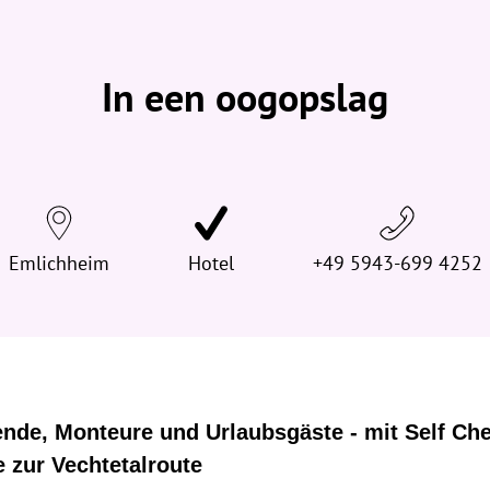
b
e
v
In een oogopslag
i
n
d
t
j
e
Emlichheim
h
Hotel
+49 5943-699 4252
i
e
r
:
ende, Monteure und Urlaubsgäste - mit Self Chec
 zur Vechtetalroute