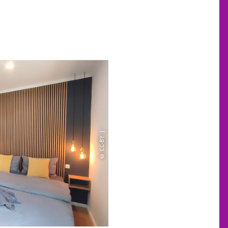
© CC-BY |