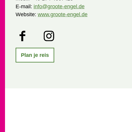
E-mail:
info@groote-engel.de
Website:
www.groote-engel.de
F
I
a
n
c
s
e
t
Plan je reis
b
a
o
g
o
r
k
a
m