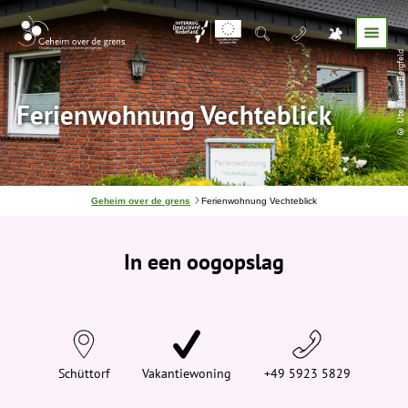
© Ute Meier-Bergfeld
Ferienwohnung Vechteblick
J
Geheim over de grens
Ferienwohnung Vechteblick
e
b
e
In een oogopslag
v
i
n
d
t
j
e
h
i
Schüttorf
Vakantiewoning
+49 5923 5829
e
r
: