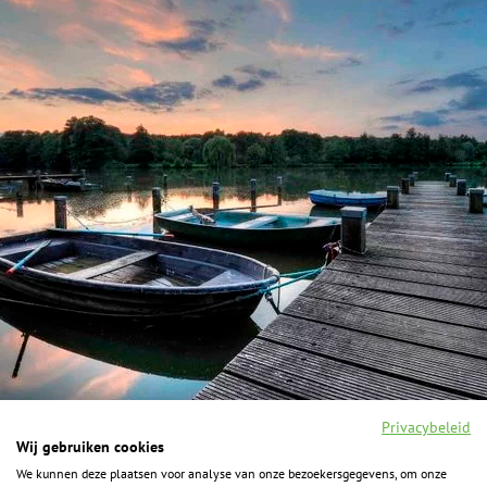
Privacybeleid
Wij gebruiken cookies
We kunnen deze plaatsen voor analyse van onze bezoekersgegevens, om onze
F
I
Y
P