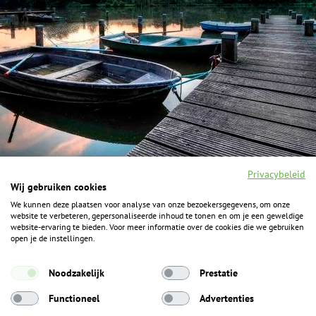
Privacybeleid
Wij gebruiken cookies
We kunnen deze plaatsen voor analyse van onze bezoekersgegevens, om onze
F
I
Y
P
website te verbeteren, gepersonaliseerde inhoud te tonen en om je een geweldige
a
n
o
i
website-ervaring te bieden. Voor meer informatie over de cookies die we gebruiken
c
s
u
n
open je de instellingen.
e
t
t
t
b
a
u
e
ALGEMENE INFORMATIE
o
g
b
r
Noodzakelijk
Prestatie
o
r
e
e
k
Het Geheim over de grens zijn de Duitse vakantieregio’s
a
s
Functioneel
Advertenties
m
t
Münsterland, Grafschaft Bentheim en Osnabrücker Land.