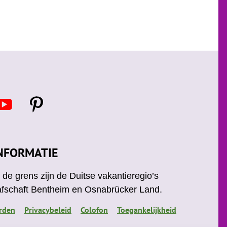
Y
P
o
i
u
n
t
u
e
NFORMATIE
b
r
e
e
de grens zijn de Duitse vakantieregio’s
s
afschaft Bentheim en Osnabrücker Land.
t
rden
Privacybeleid
Colofon
Toegankelijkheid