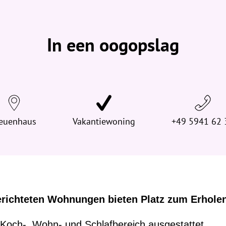
b
e
v
In een oogopslag
i
n
d
t
j
e
euenhaus
h
Vakantiewoning
+49 5941 62 
i
e
r
:
erichteten Wohnungen bieten Platz zum Erholen
Koch-, Wohn- und Schlafbereich ausgestattet.