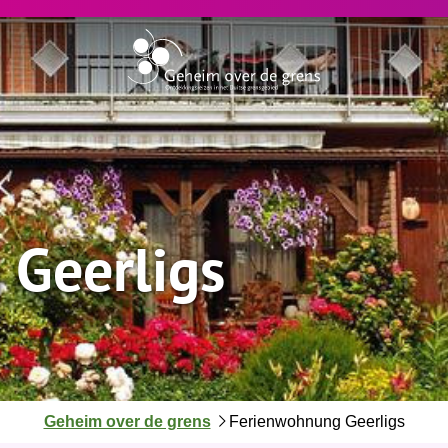
Geerligs
J
Geheim over de grens
Ferienwohnung Geerligs
e