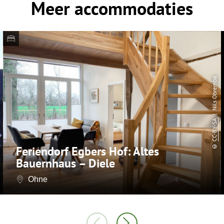
Meer accommodaties
| Nils Obremba
CC-BY-SA
©
Feriendorf Egbers Hof: Altes
Bauernhaus – Diele
Ohne