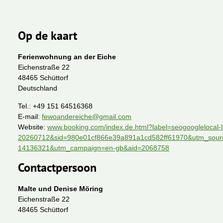
Op de kaart
Ferienwohnung an der Eiche
Eichenstraße 22
48465 Schüttorf
Deutschland
Tel.:
+49 151 64516368
E-mail:
fewoandereiche@gmail.com
Website:
www.booking.com/index.de.html?label=seogooglelocal
20260712&sid=980e01cf866e39a891a1cd582ff61970&utm_sourc
14136321&utm_campaign=en-gb&aid=2068758
Contactpersoon
Malte und Denise Möring
Eichenstraße 22
48465 Schüttorf