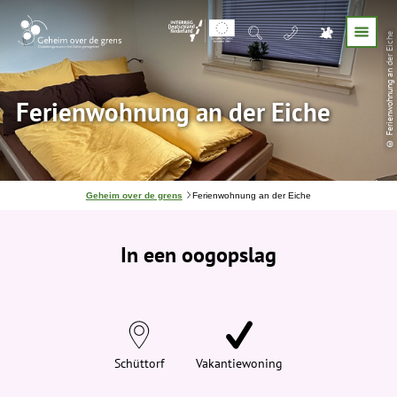
© Ferienwohnung an der Eiche
Ferienwohnung an der Eiche
J
Geheim over de grens
Ferienwohnung an der Eiche
e
b
e
In een oogopslag
v
i
n
d
t
j
e
h
i
Schüttorf
Vakantiewoning
e
r
: