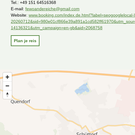
Tel.:
+49 151 64516368
E-mail:
fewoandereiche@gmail.com
Website:
www.booking.com/index.de.html?label=seogooglelocal
20260712&sid=980e01cf866e39a891a1cd582ff61970&utm_sourc
14136321&utm_campaign=en-gb&aid=2068758
Plan je reis