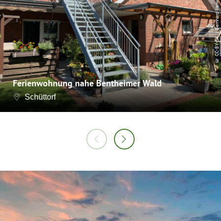
| Bernhard Verwold
CC-BY-SA
©
Ferienwohnung nahe Bentheimer Wald
Schüttorf