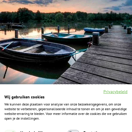
Privacybeleid
Wij gebruiken cookies
We kunnen deze plaatsen voor analyse van onze bezoekersgegevens, om onze
F
I
Y
P
website te verbeteren, gepersonaliseerde inhoud te tonen en om je een geweldige
a
n
o
i
website-ervaring te bieden. Voor meer informatie over de cookies die we gebruiken
c
s
u
n
open je de instellingen.
e
t
t
t
b
a
u
e
ALGEMENE INFORMATIE