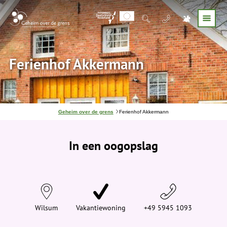
Ferienhof Akkermann
J
Geheim over de grens
Ferienhof Akkermann
e
b
e
In een oogopslag
v
i
n
d
t
j
e
h
i
Wilsum
Vakantiewoning
+49 5945 1093
e
r
: