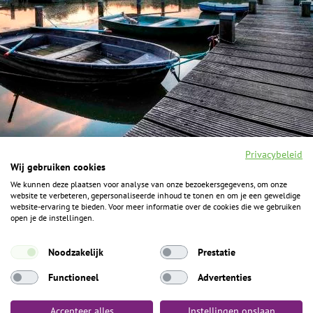
Privacybeleid
Wij gebruiken cookies
We kunnen deze plaatsen voor analyse van onze bezoekersgegevens, om onze
F
I
Y
P
website te verbeteren, gepersonaliseerde inhoud te tonen en om je een geweldige
a
n
o
i
website-ervaring te bieden. Voor meer informatie over de cookies die we gebruiken
c
s
u
n
open je de instellingen.
e
t
t
t
b
a
u
e
ALGEMENE INFORMATIE
o
g
b
r
Noodzakelijk
Prestatie
o
r
e
e
k
Het Geheim over de grens zijn de Duitse vakantieregio’s
a
s
Functioneel
Advertenties
m
t
Münsterland, Grafschaft Bentheim en Osnabrücker Land.
Accepteer alles
Instellingen opslaan
Algemene voorwaarden
Privacybeleid
Colofon
Toegankelijkheid