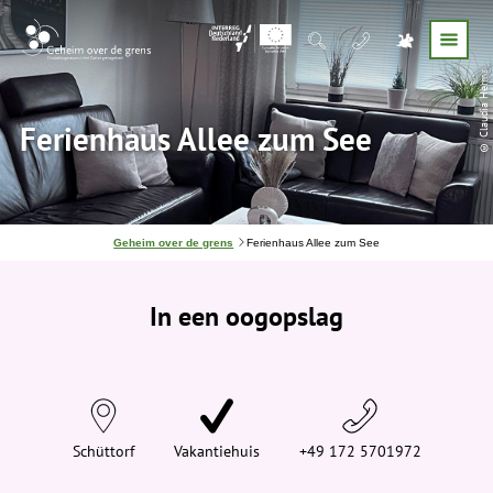
© Claudia Herms
Ferienhaus Allee zum See
J
Geheim over de grens
Ferienhaus Allee zum See
e
b
e
In een oogopslag
v
i
n
d
t
j
e
h
i
Schüttorf
Vakantiehuis
+49 172 5701972
e
r
: