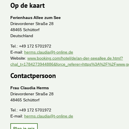
Op de kaart
Ferienhaus Allee zum See
Drievordener Straße 28
48465 Schüttorf
Deutschland
Tel.:
+49 172 5701972
E-mail:
herms.claudia@t-online.de
Website:
www.booking.com/hotel/de/an-der-seeallee.de.html?
chal_t=1784273944886&force_referer=https%3A%2F%2Fwww.
Contactpersoon
Frau Claudia Herms
Drievordener Straße 28
48465 Schüttorf
Tel.:
+49 172 5701972
E-mail:
herms.claudia@t-online.de
Plan je reis