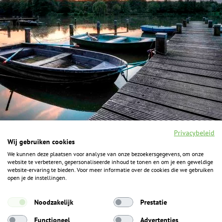
Privacybeleid
Wij gebruiken cookies
We kunnen deze plaatsen voor analyse van onze bezoekersgegevens, om onze
F
I
Y
P
website te verbeteren, gepersonaliseerde inhoud te tonen en om je een geweldige
a
n
o
i
website-ervaring te bieden. Voor meer informatie over de cookies die we gebruiken
c
s
u
n
open je de instellingen.
e
t
t
t
b
a
u
e
ALGEMENE INFORMATIE
o
g
b
r
Noodzakelijk
Prestatie
o
r
e
e
k
Het Geheim over de grens zijn de Duitse vakantieregio’s
a
s
Functioneel
Advertenties