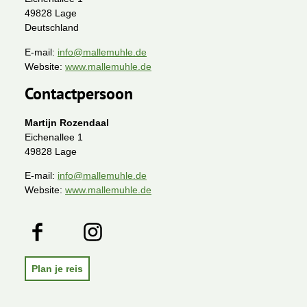
49828 Lage
Deutschland
E-mail:
info@mallemuhle.de
Website:
www.mallemuhle.de
Contactpersoon
Martijn Rozendaal
Eichenallee 1
49828 Lage
E-mail:
info@mallemuhle.de
Website:
www.mallemuhle.de
F
I
a
n
c
s
e
t
Plan je reis
b
a
o
g
o
r