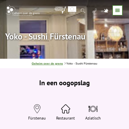
Yoko - Sushi Fürstenau
J
Geheim over de grens
Yoko - Sushi Fürstenau
e
b
e
In een oogopslag
v
i
n
d
t
j
e
h
i
Fürstenau
Restaurant
Aziatisch
e
r
: