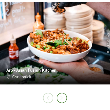
| Áro
CC-BY-SA
©
Aro - Asian Fusion Kitchen
Osnabrück