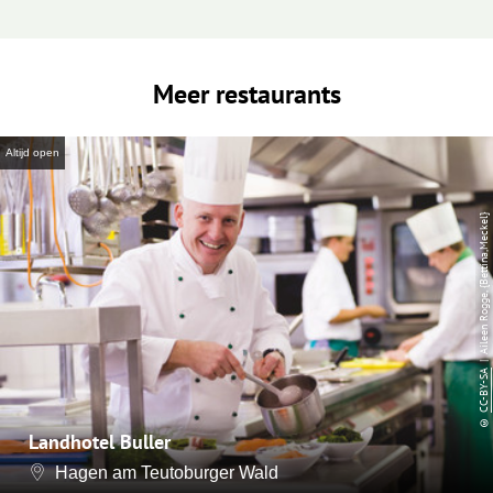
Meer restaurants
Altijd open
| Aileen Rogge, {Bettina,Meckel}
CC-BY-SA
©
Landhotel Buller
Hagen am Teutoburger Wald