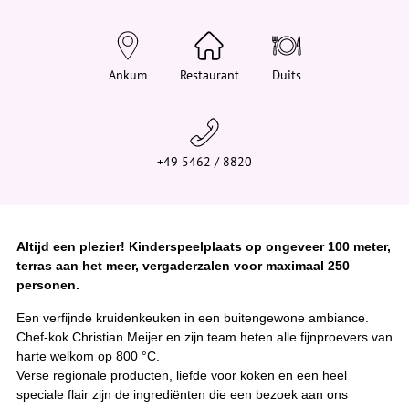
t
j
e
h
i
Ankum
Restaurant
Duits
e
r
:
+49 5462 / 8820
Altijd een plezier! Kinderspeelplaats op ongeveer 100 meter,
terras aan het meer, vergaderzalen voor maximaal 250
personen.
Een verfijnde kruidenkeuken in een buitengewone ambiance.
Chef-kok Christian Meijer en zijn team heten alle fijnproevers van
harte welkom op 800 °C.
Verse regionale producten, liefde voor koken en een heel
speciale flair zijn de ingrediënten die een bezoek aan ons