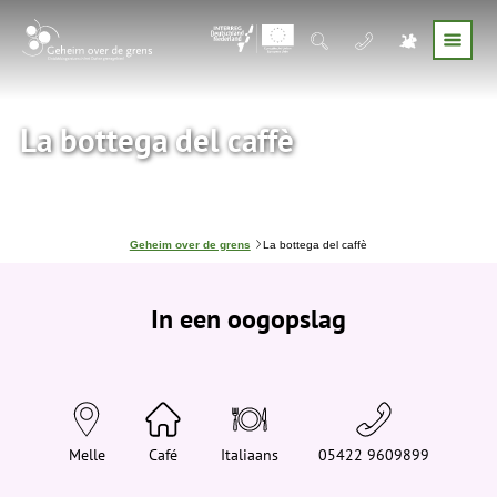
La bottega del caffè
J
Geheim over de grens
La bottega del caffè
e
b
e
In een oogopslag
v
i
n
d
t
j
e
h
i
Melle
Café
Italiaans
05422 9609899
e
r
: