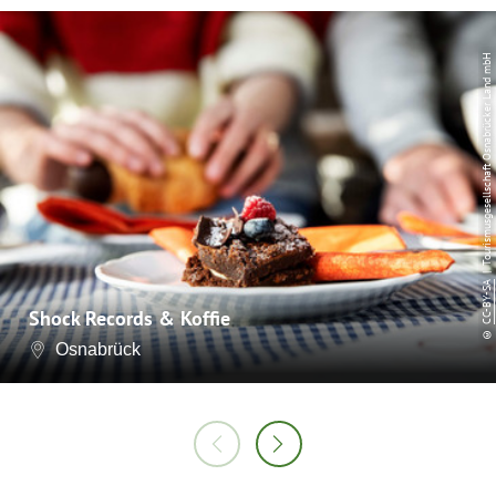
| Tourismusgesellschaft Osnabrücker Land mbH
CC-BY-SA
Shock Records & Koffie
©
Osnabrück