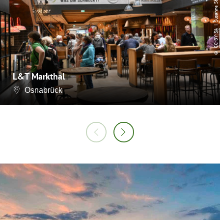
| Susanne Schoon
CC-BY-SA
©
L&T Markthal
Osnabrück