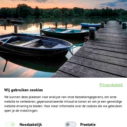
Privacybeleid
Wij gebruiken cookies
We kunnen deze plaatsen voor analyse van onze bezoekersgegevens, om onze
F
I
Y
P
website te verbeteren, gepersonaliseerde inhoud te tonen en om je een geweldige
a
n
o
i
website-ervaring te bieden. Voor meer informatie over de cookies die we gebruiken
c
s
u
n
open je de instellingen.
e
t
t
t
b
a
u
e
ALGEMENE INFORMATIE
o
g
b
r
Noodzakelijk
Prestatie