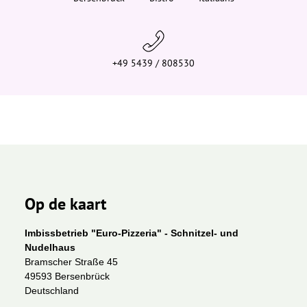
e
r
:
+49 5439 / 808530
Op de kaart
Imbissbetrieb "Euro-Pizzeria" - Schnitzel- und
Nudelhaus
Bramscher Straße 45
49593 Bersenbrück
Deutschland