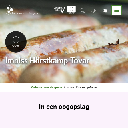
Open
Imbiss Hörstkamp-Tovar
J
Geheim over de grens
Imbiss Hörstkamp-Tovar
e
b
e
In een oogopslag
v
i
n
d
t
j