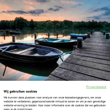
Privacybeleid
Wij gebruiken cookies
We kunnen deze plaatsen voor analyse van onze bezoekersgegevens, om onze
F
I
Y
P
website te verbeteren, gepersonaliseerde inhoud te tonen en om je een geweldige
a
n
o
i
website-ervaring te bieden. Voor meer informatie over de cookies die we gebruiken
c
s
u
n
open je de instellingen.