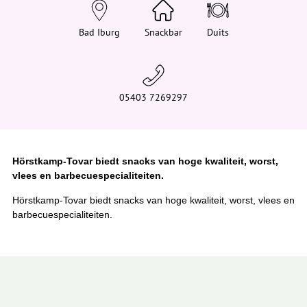
e
h
i
Bad Iburg
Snackbar
Duits
e
r
:
05403 7269297
Hörstkamp-Tovar biedt snacks van hoge kwaliteit, worst,
vlees en barbecuespecialiteiten.
Hörstkamp-Tovar biedt snacks van hoge kwaliteit, worst, vlees en
barbecuespecialiteiten.