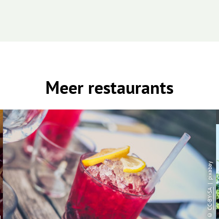
Meer restaurants
| pixabay
CC-BY-SA
©