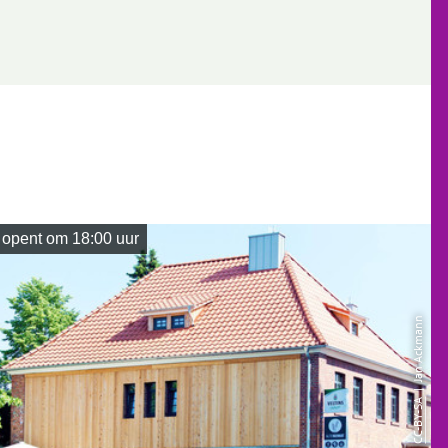
opent om 18:00 uur
| Jan Ackmann
CC-BY-SA