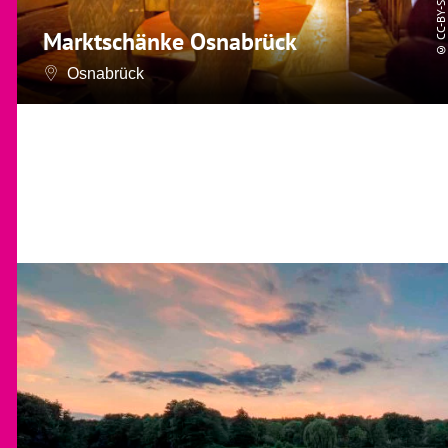
CC-BY-SA
Marktschänke Osnabrück
©
Osnabrück