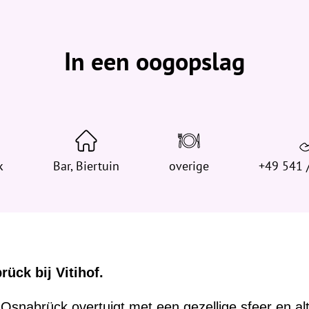
b
e
v
In een oogopslag
i
n
d
t
j
e
k
Bar, Biertuin
h
overige
+49 541 
i
e
r
:
ück bij Vitihof.
 Osnabrück overtuigt met een gezellige sfeer en alti