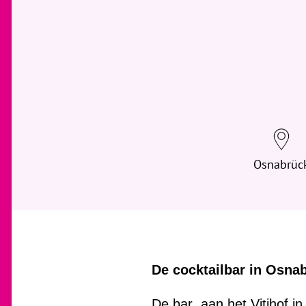
Osnabrüc
De cocktailbar in Osnabr
De bar aan het Vitihof in