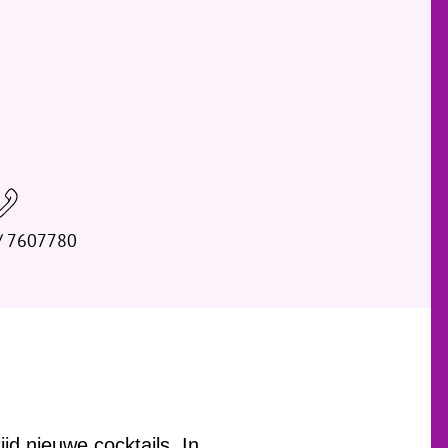
/ 7607780
jd nieuwe cocktails. In