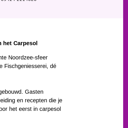
n het Carpesol
hte Noordzee-sfeer
e Fischgeniesserei, dé
opgebouwd. Gasten
iding en recepten die je
or het eerst in carpesol