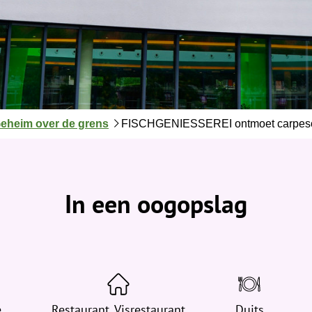
eheim over de grens
FISCHGENIESSEREI ontmoet carpes
In een oogopslag
e
Restaurant, Visrestaurant
Duits