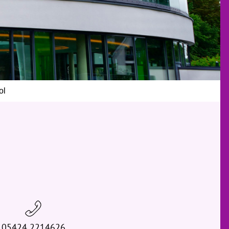
ol
05424 2214626