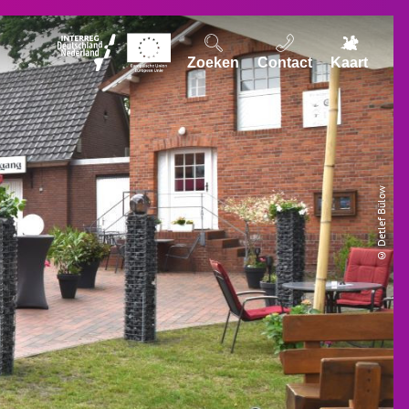
Zoeken
Contact
Kaart
© Detlef Bülow