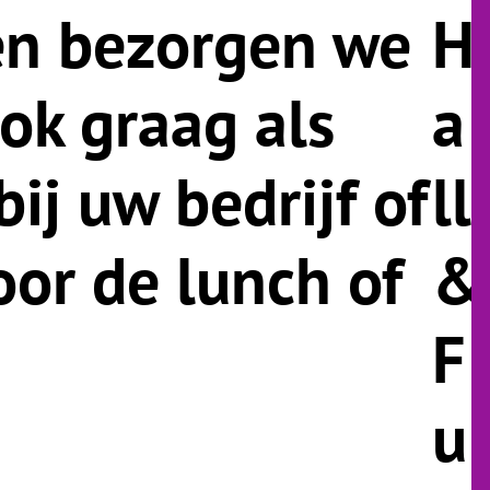
en bezorgen we
H
ok graag als
a
bij uw bedrijf of
ll
voor de lunch of
&
F
u