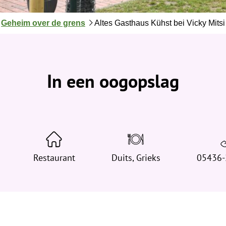
J
Geheim over de grens
Altes Gasthaus Kühst bei Vicky Mitsi
e
b
e
v
In een oogopslag
i
n
d
t
j
e
h
Restaurant
Duits, Grieks
05436-
i
e
r
: