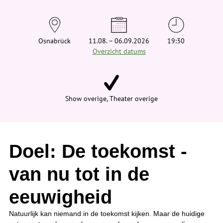
t
j
e
h
i
Osnabrück
11.08. – 06.09.2026
19:30
e
Overzicht datums
r
:
Show overige, Theater overige
Doel: De toekomst -
van nu tot in de
eeuwigheid
Natuurlijk kan niemand in de toekomst kijken. Maar de huidige