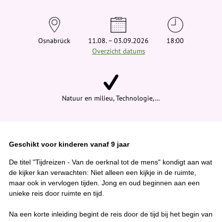
t
j
e
h
i
Osnabrück
11.08. – 03.09.2026
18:00
e
Overzicht datums
r
:
Natuur en milieu, Technologie,…
Geschikt voor kinderen vanaf 9 jaar
De titel "Tijdreizen - Van de oerknal tot de mens" kondigt aan wat
de kijker kan verwachten: Niet alleen een kijkje in de ruimte,
maar ook in vervlogen tijden. Jong en oud beginnen aan een
unieke reis door ruimte en tijd.
Na een korte inleiding begint de reis door de tijd bij het begin van