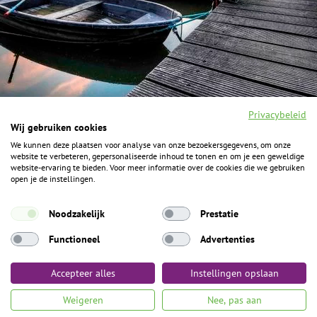
Privacybeleid
Wij gebruiken cookies
We kunnen deze plaatsen voor analyse van onze bezoekersgegevens, om onze
F
I
Y
P
website te verbeteren, gepersonaliseerde inhoud te tonen en om je een geweldige
a
n
o
i
website-ervaring te bieden. Voor meer informatie over de cookies die we gebruiken
c
s
u
n
open je de instellingen.
e
t
t
t
b
a
u
e
ALGEMENE INFORMATIE
o
g
b
r
Noodzakelijk
Prestatie
o
r
e
e
k
Het Geheim over de grens zijn de Duitse vakantieregio’s
a
s
Functioneel
Advertenties
m
t
Münsterland, Grafschaft Bentheim en Osnabrücker Land.
Accepteer alles
Instellingen opslaan
Algemene voorwaarden
Privacybeleid
Colofon
Toegankelijkheid
Weigeren
Nee, pas aan