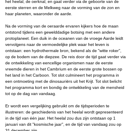
het heelal, de oerknal, en gaat verder via de geboorte van de
eerste sterren en de Melkweg naar de vorming van de zon en
haar planeten, waaronder de aarde.
Na de vorming van de oeraarde ervaren kijkers hoe de maan
ontstond tijdens een gewelddadige botsing met een andere
protoplaneet. Een duik in de oceanen van de vroege Aarde leidt
vervolgens naar de vermoedelijke plek waar het leven is
ontstaan: een hydrothermale bron, bekend als de "witte roker",
op de bodem van de diepzee. De reis door de tijd gaat verder via
de ontwikkeling van eencellige organismen naar de eerste
vreemde dieren in het Cambrium en de eerste grote bossen op
het land in het Carboon. Tot slot culmineert het programma in
een ontmoeting met de dinosauriërs uit het Krijt. Tot slot belicht
het programma kort en bondig de ontwikkeling van de mensheid
tot op de dag van vandaag.
Er wordt een vergelijking gebruikt om de tijdsperioden te
illustreren: de geschiedenis van het heelal wordt gepresenteerd
in de tijd van één jaar. Het heelal zou dus zijn ontstaan op 1
januari van dit "kosmische jaar", en de tijd van vandaag zou op
31 december zijn.