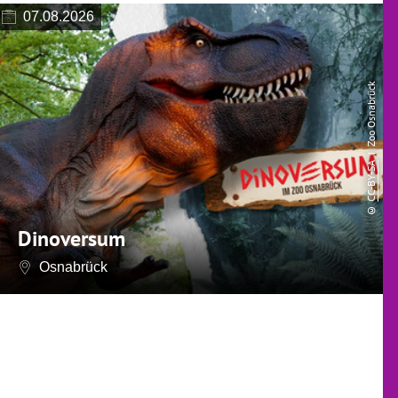
07.08.2026
| Zoo Osnabrück
CC-BY-SA
©
Dinoversum
Osnabrück