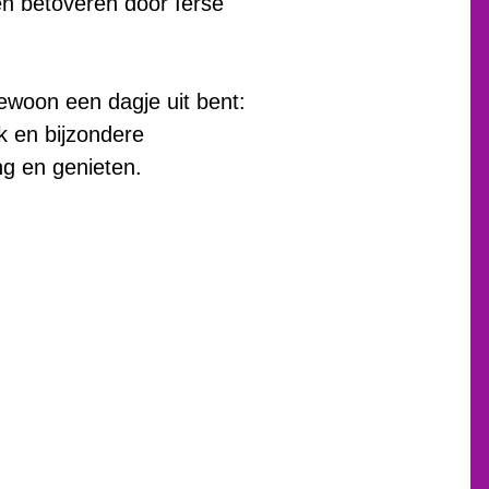
ten betoveren door Ierse
ewoon een dagje uit bent:
 en bijzondere
ng en genieten.