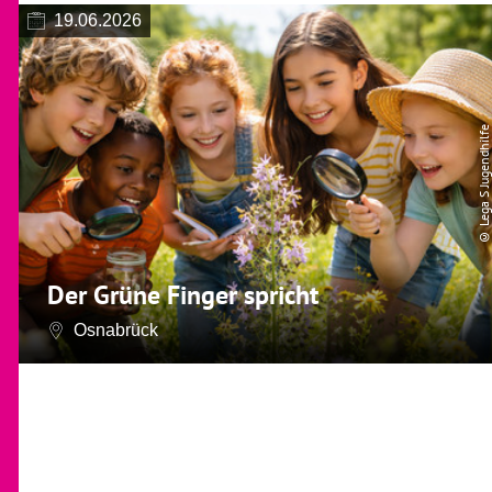
19.06.2026
© Lega S Jugendhilfe
Der Grüne Finger spricht
Osnabrück