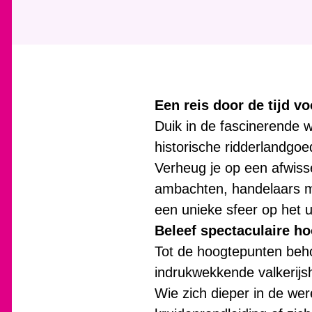
i
e
r
:
Een reis door de tijd vo
Duik in de fascinerende 
historische ridderlandgo
Verheug je op een afwiss
ambachten, handelaars m
een unieke sfeer op het ui
Beleef spectaculaire h
Tot de hoogtepunten beh
indrukwekkende valkerijsh
Wie zich dieper in de we