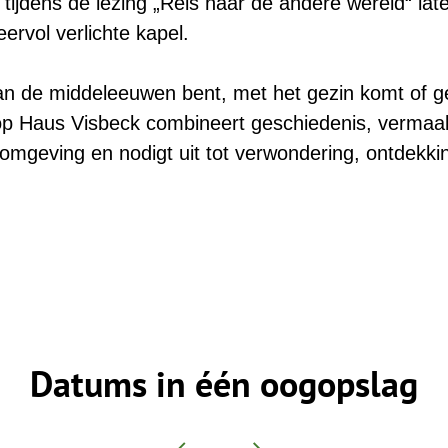
h tijdens de lezing „Reis naar de andere wereld“ la
ervol verlichte kapel.
van de middeleeuwen bent, met het gezin komt of g
p Haus Visbeck combineert geschiedenis, vermaak
mgeving en nodigt uit tot verwondering, ontdekki
Datums in één oogopslag