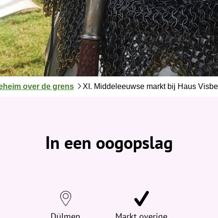
eheim over de grens
XI. Middeleeuwse markt bij Haus Visb
In een oogopslag
Dülmen
Markt overige