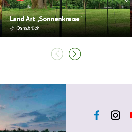
Land Art „Sonnenkreise“
Osnabrück
F
I
a
n
c
s