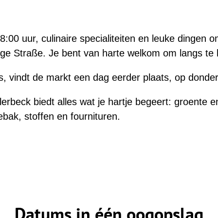
:
8:00 uur, culinaire specialiteiten en leuke dingen 
ge Straße. Je bent van harte welkom om langs te
is, vindt de markt een dag eerder plaats, op donde
lerbeck biedt alles wat je hartje begeert: groente en 
bak, stoffen en fournituren.
Datums in één oogopslag