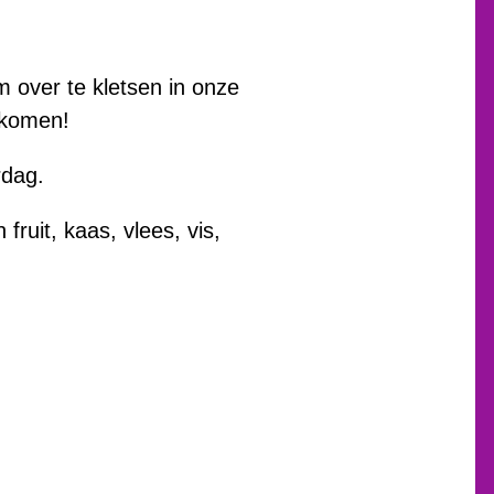
om over te kletsen in onze
 komen!
rdag.
fruit, kaas, vlees, vis,