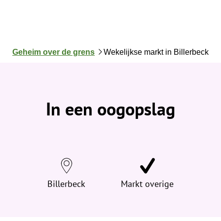
J
Geheim over de grens
Wekelijkse markt in Billerbeck
e
b
e
v
In een oogopslag
i
n
d
t
j
e
h
Billerbeck
Markt overige
i
e
r