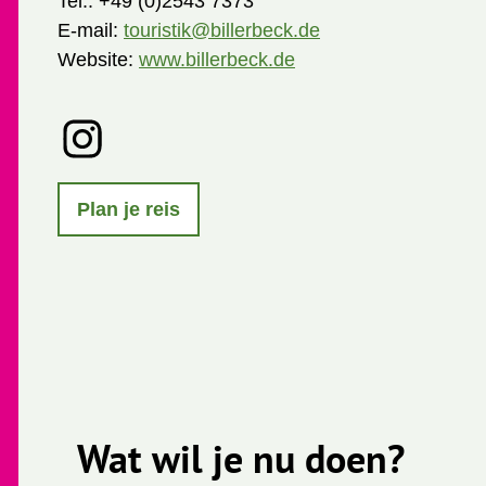
Tel.:
+49 (0)2543 7373
E-mail:
touristik@billerbeck.de
Website:
www.billerbeck.de
I
n
s
t
Plan je reis
a
g
r
a
m
Wat wil je nu doen?