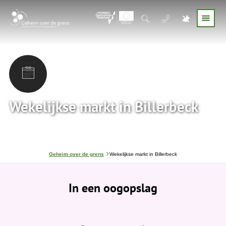
Wekelijkse markt in Billerbeck
J
Geheim over de grens
Wekelijkse markt in Billerbeck
e
b
e
In een oogopslag
v
i
n
d
t
j