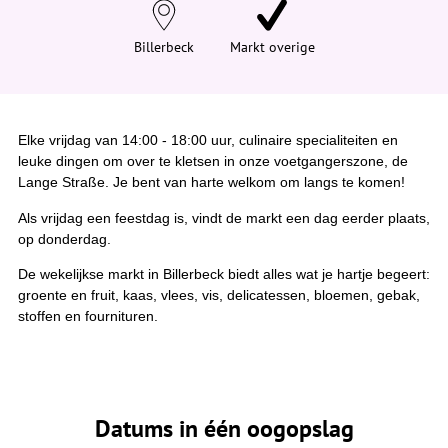
e
h
i
Billerbeck
Markt overige
e
r
:
Elke vrijdag van 14:00 - 18:00 uur, culinaire specialiteiten en
leuke dingen om over te kletsen in onze voetgangerszone, de
Lange Straße. Je bent van harte welkom om langs te komen!
Als vrijdag een feestdag is, vindt de markt een dag eerder plaats,
op donderdag.
De wekelijkse markt in Billerbeck biedt alles wat je hartje begeert:
groente en fruit, kaas, vlees, vis, delicatessen, bloemen, gebak,
stoffen en fournituren.
Datums in één oogopslag