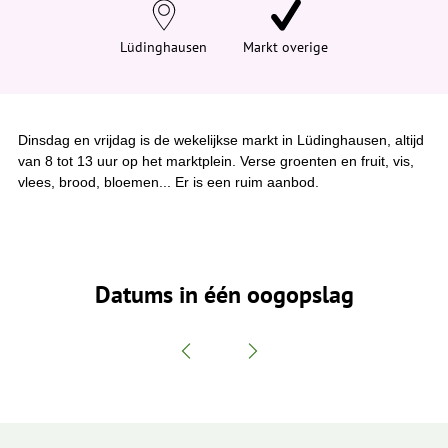
e
h
i
Lüdinghausen
Markt overige
e
r
:
Dinsdag en vrijdag is de wekelijkse markt in Lüdinghausen, altijd
van 8 tot 13 uur op het marktplein. Verse groenten en fruit, vis,
vlees, brood, bloemen... Er is een ruim aanbod.
Datums in één oogopslag