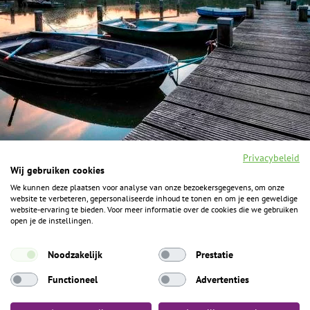
Privacybeleid
Wij gebruiken cookies
We kunnen deze plaatsen voor analyse van onze bezoekersgegevens, om onze
F
I
Y
P
website te verbeteren, gepersonaliseerde inhoud te tonen en om je een geweldige
a
n
o
i
website-ervaring te bieden. Voor meer informatie over de cookies die we gebruiken
c
s
u
n
open je de instellingen.
e
t
t
t
b
a
u
e
ALGEMENE INFORMATIE
o
g
b
r
Noodzakelijk
Prestatie
o
r
e
e
k
Het Geheim over de grens zijn de Duitse vakantieregio’s
a
s
Functioneel
Advertenties
m
t
Münsterland, Grafschaft Bentheim en Osnabrücker Land.