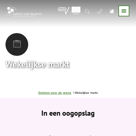
Wekelijkse markt
J
Geheim over de grens
Wekelijkse markt
e
b
e
In een oogopslag
v
i
n
d
t
j