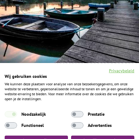
Privacybeleid
Wij gebruiken cookies
We kunnen deze plaatsen voor analyse van onze bezoekersgegevens, om onze
F
I
Y
P
website te verbeteren, gepersonaliseerde inhoud te tonen en om je een geweldige
a
n
o
i
website-ervaring te bieden. Voor meer informatie over de cookies die we gebruiken
c
s
u
n
open je de instellingen.
e
t
t
t
b
a
u
e
ALGEMENE INFORMATIE
o
g
b
r
Noodzakelijk
Prestatie
o
r
e
e
k
Het Geheim over de grens zijn de Duitse vakantieregio’s
a
s
Functioneel
Advertenties
m
t
Münsterland, Grafschaft Bentheim en Osnabrücker Land.