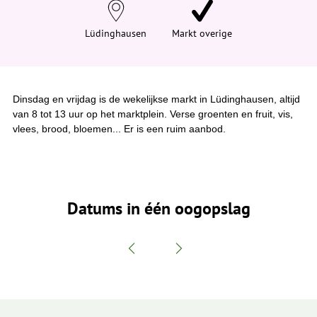
e
h
i
Lüdinghausen
Markt overige
e
r
:
Dinsdag en vrijdag is de wekelijkse markt in Lüdinghausen, altijd
van 8 tot 13 uur op het marktplein. Verse groenten en fruit, vis,
vlees, brood, bloemen... Er is een ruim aanbod.
Datums in één oogopslag