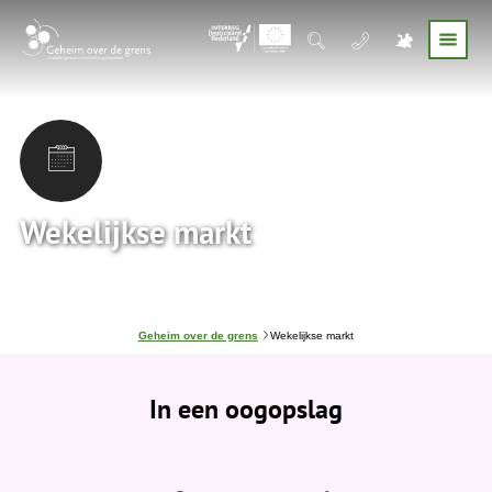
Wekelijkse markt
J
Geheim over de grens
Wekelijkse markt
e
b
e
In een oogopslag
v
i
n
d
t
j