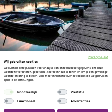
Privacybeleid
Wij gebruiken cookies
We kunnen deze plaatsen voor analyse van onze bezoekersgegevens, om onze
F
I
Y
P
website te verbeteren, gepersonaliseerde inhoud te tonen en om je een geweldige
a
n
o
i
website-ervaring te bieden. Voor meer informatie over de cookies die we gebruiken
c
s
u
n
open je de instellingen.
e
t
t
t
b
a
u
e
ALGEMENE INFORMATIE
o
g
b
r
Noodzakelijk
Prestatie
o
r
e
e
k
Het Geheim over de grens zijn de Duitse vakantieregio’s
a
s
Functioneel
Advertenties
m
t
Münsterland, Grafschaft Bentheim en Osnabrücker Land.