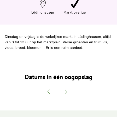
e
h
i
Lüdinghausen
Markt overige
e
r
:
Dinsdag en vrijdag is de wekelijkse markt in Lüdinghausen, altijd
van 8 tot 13 uur op het marktplein. Verse groenten en fruit, vis,
vlees, brood, bloemen... Er is een ruim aanbod.
Datums in één oogopslag