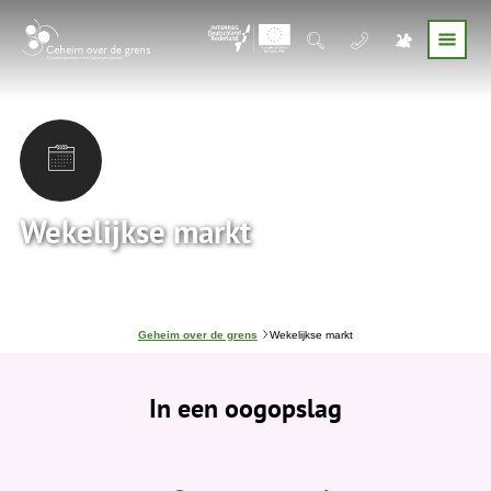
Wekelijkse markt
J
Geheim over de grens
Wekelijkse markt
e
b
e
In een oogopslag
v
i
n
d
t
j