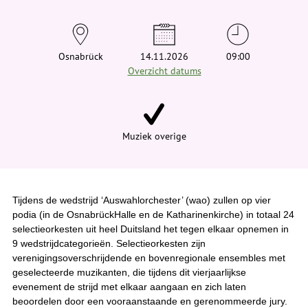
t
j
e
h
i
Osnabrück
14.11.2026
09:00
e
Overzicht datums
r
:
Muziek overige
Tijdens de wedstrijd ‘Auswahlorchester’ (wao) zullen op vier
podia (in de OsnabrückHalle en de Katharinenkirche) in totaal 24
selectieorkesten uit heel Duitsland het tegen elkaar opnemen in
9 wedstrijdcategorieën. Selectieorkesten zijn
verenigingsoverschrijdende en bovenregionale ensembles met
geselecteerde muzikanten, die tijdens dit vierjaarlijkse
evenement de strijd met elkaar aangaan en zich laten
beoordelen door een vooraanstaande en gerenommeerde jury.