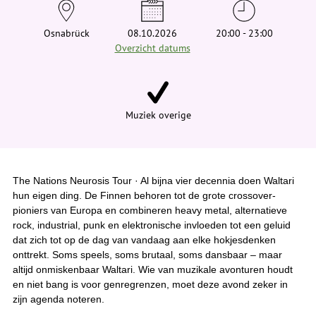
e
h
i
Osnabrück
08.10.2026
20:00 - 23:00
e
Overzicht datums
r
:
Muziek overige
The Nations Neurosis Tour · Al bijna vier decennia doen Waltari
hun eigen ding. De Finnen behoren tot de grote crossover-
pioniers van Europa en combineren heavy metal, alternatieve
rock, industrial, punk en elektronische invloeden tot een geluid
dat zich tot op de dag van vandaag aan elke hokjesdenken
onttrekt. Soms speels, soms brutaal, soms dansbaar – maar
altijd onmiskenbaar Waltari. Wie van muzikale avonturen houdt
en niet bang is voor genregrenzen, moet deze avond zeker in
zijn agenda noteren.