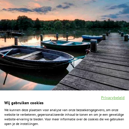
Privacybeleid
Wij gebruiken cookies
We kunnen deze plaatsen voor analyse van onze bezoekersgegevens, om onze
F
I
Y
P
website te verbeteren, gepersonaliseerde inhoud te tonen en om je een geweldige
a
n
o
i
website-ervaring te bieden. Voor meer informatie over de cookies die we gebruiken
c
s
u
n
open je de instellingen.
e
t
t
t