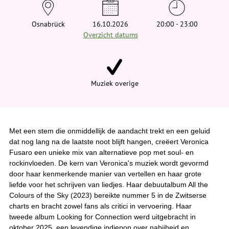
e
h
i
Osnabrück
16.10.2026
20:00 - 23:00
e
Overzicht datums
r
:
Muziek overige
Met een stem die onmiddellijk de aandacht trekt en een geluid
dat nog lang na de laatste noot blijft hangen, creëert Veronica
Fusaro een unieke mix van alternatieve pop met soul- en
rockinvloeden. De kern van Veronica's muziek wordt gevormd
door haar kenmerkende manier van vertellen en haar grote
liefde voor het schrijven van liedjes. Haar debuutalbum All the
Colours of the Sky (2023) bereikte nummer 5 in de Zwitserse
charts en bracht zowel fans als critici in vervoering. Haar
tweede album Looking for Connection werd uitgebracht in
oktober 2025, een levendige indiepop over nabijheid en