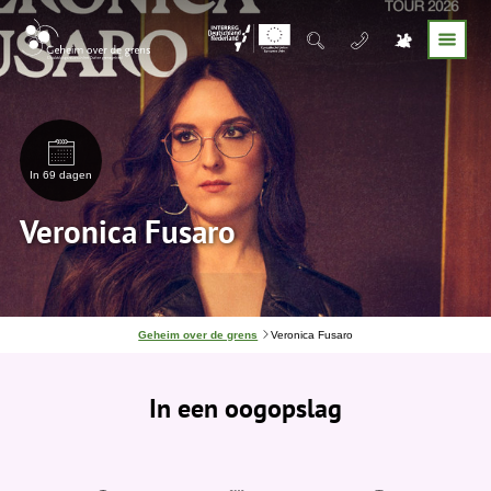
In 69 dagen
Veronica Fusaro
J
Geheim over de grens
Veronica Fusaro
e
b
e
In een oogopslag
v
i
n
d
t
j