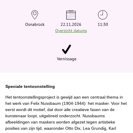
t
j
e
h
i
Osnabrück
22.11.2026
11:30
e
Overzicht datums
r
:
Vernissage
Speciale tentoonstelling
Het tentoonstellingsproject is gewijd aan een centraal thema in
het werk van Felix Nussbaum (1904-1944): het masker. Voor het
eerst wordt dit motief, dat door alle creatieve fasen van de
kunstenaar loopt, uitgebreid onderzocht. Nussbaums
afbeeldingen van maskers worden afgezet tegen artistieke
posities van zijn tijd, waaronder Otto Dix, Lea Grundig, Karl