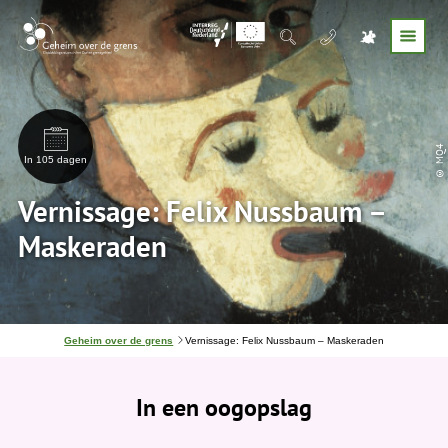
© MQ4
In 105 dagen
Vernissage: Felix Nussbaum –
Maskeraden
J
Geheim over de grens
Vernissage: Felix Nussbaum – Maskeraden
e
b
e
In een oogopslag
v
i
n
d