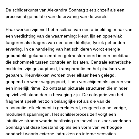
De schilderkunst van Alexandra Sonntag ziet zichzelf als een
procesmatige notatie van de ervaring van de wereld.
Haar werken zijn niet het resultaat van een afbeelding, maar van
een verdichting van de waarneming: kleur, lijn en oppervlak
fungeren als dragers van een onmiddellijke, fysiek gebonden
ervaring. In de handeling van het schilderen wordt energie
gebundeld, gekanaliseerd en getransformeerd in een beeldtaal
die schommelt tussen controle en loslaten. Centrale esthetische
middelen zijn gelaagdheid, transparantie en het plaatsen van
gebaren. Kleurvlakken worden over elkaar heen gelegd,
geopend en weer weggegooid; lijnen verschijnen als sporen van
een innerlijk ritme. Zo ontstaan picturale structuren die minder
op zichzelf staan dan in beweging zijn. De categorie van het
fragment speelt net zo'n belangrijke rol als die van de
resonantie: elk element is gerelateerd, reageert op het vorige,
moduleert spanningen. Het schilderproces zelf volgt een
intuïtieve stroom waarin beslissing en toeval in elkaar overlopen.
Sonntag vat deze toestand op als een vorm van verhoogde
aandacht waarin externe indrukken en interne sensaties