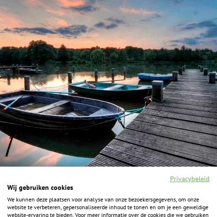
Privacybeleid
Wij gebruiken cookies
We kunnen deze plaatsen voor analyse van onze bezoekersgegevens, om onze
F
I
Y
P
website te verbeteren, gepersonaliseerde inhoud te tonen en om je een geweldige
a
n
o
i
website-ervaring te bieden. Voor meer informatie over de cookies die we gebruiken