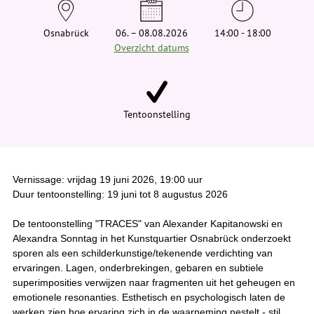
e
h
i
Osnabrück
06. – 08.08.2026
14:00 - 18:00
e
Overzicht datums
r
:
Tentoonstelling
Vernissage: vrijdag 19 juni 2026, 19:00 uur
Duur tentoonstelling: 19 juni tot 8 augustus 2026
De tentoonstelling "TRACES" van Alexander Kapitanowski en
Alexandra Sonntag in het Kunstquartier Osnabrück onderzoekt
sporen als een schilderkunstige/tekenende verdichting van
ervaringen. Lagen, onderbrekingen, gebaren en subtiele
superimposities verwijzen naar fragmenten uit het geheugen en
emotionele resonanties. Esthetisch en psychologisch laten de
werken zien hoe ervaring zich in de waarneming nestelt - stil,