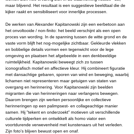
maar blijvend. Het resultaat is een suggestieve beeldtaal die de
kijker raakt en sensibiliseert voor innerlijke processen.
De werken van Alexander Kapitanowski zijn een eerbetoon aan
het onvoltooide / non-finito: het beeld verschijnt als een open
proces van wording. In de spanning tussen de witte grond en de
vaste vorm blijft het nog-mogelijke zichtbaar. Gekleurde vlekken
en bobbelige details vormen een tegenwicht voor de lege
omgeving en plaatsen het afgebeelde in een denkbeeldige
ruimtelijkheid. Kapitanowski beweegt zich zo tussen
iconografisch motief en affectieve kleur. Hij combineert figuratie
met dansachtige gebaren, sporen van wind en beweging, waarbij
lichamen niet representeren maar getuigen van staten van
overgang en herinnering. Voor Kapitanowski zijn beelden
migranten die van herinneringen naar verlangens bewegen.
Daarom brengen zijn werken persoonlijke en collectieve
herinneringen op een palimpsest- en collageachtige manier
samen. Hij "tekent en onderzoekt" motieven uit verschillende
culturele tijdperken en ontwikkelt als homo viator een
voortdurende verwevenheid met kunstenaars uit het verleden.
Zijn foto's blijven bewust open en onaf.