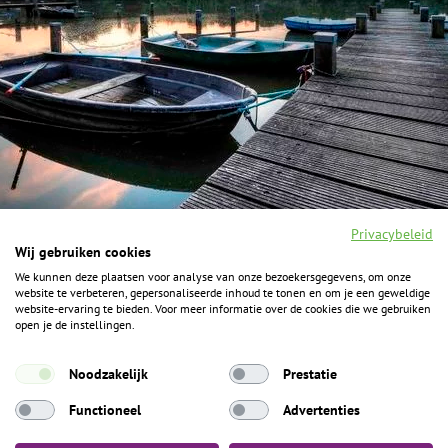
Privacybeleid
Wij gebruiken cookies
We kunnen deze plaatsen voor analyse van onze bezoekersgegevens, om onze
F
I
Y
P
website te verbeteren, gepersonaliseerde inhoud te tonen en om je een geweldige
a
n
o
i
website-ervaring te bieden. Voor meer informatie over de cookies die we gebruiken
c
s
u
n
open je de instellingen.
e
t
t
t
b
a
u
e
ALGEMENE INFORMATIE
o
g
b
r
Noodzakelijk
Prestatie
o
r
e
e
k
Het Geheim over de grens zijn de Duitse vakantieregio’s
a
s
Functioneel
Advertenties
m
t
Münsterland, Grafschaft Bentheim en Osnabrücker Land.