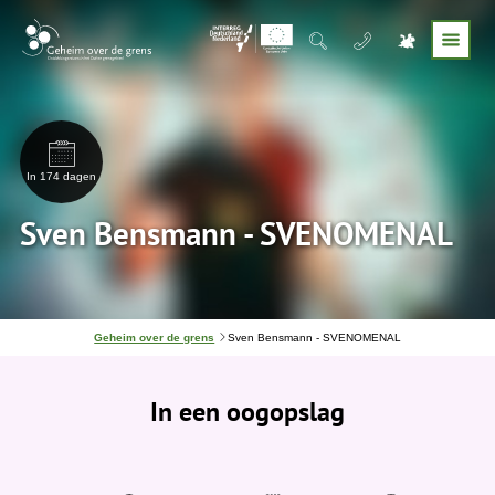
In 174 dagen
Sven Bensmann - SVENOMENAL
J
Geheim over de grens
Sven Bensmann - SVENOMENAL
e
b
e
In een oogopslag
v
i
n
d
t
j