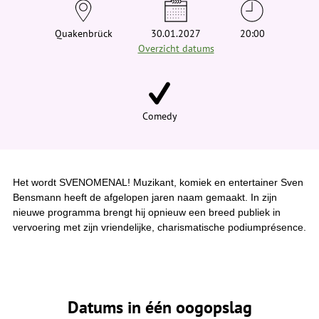
e
h
i
Quakenbrück
30.01.2027
20:00
e
Overzicht datums
r
:
Comedy
Het wordt SVENOMENAL! Muzikant, komiek en entertainer Sven
Bensmann heeft de afgelopen jaren naam gemaakt. In zijn
nieuwe programma brengt hij opnieuw een breed publiek in
vervoering met zijn vriendelijke, charismatische podiumprésence.
Datums in één oogopslag