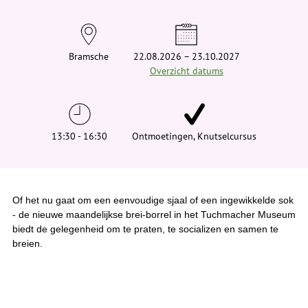
t
j
e
h
i
Bramsche
22.08.2026 – 23.10.2027
e
Overzicht datums
r
:
13:30 - 16:30
Ontmoetingen, Knutselcursus
Of het nu gaat om een eenvoudige sjaal of een ingewikkelde sok
- de nieuwe maandelijkse brei-borrel in het Tuchmacher Museum
biedt de gelegenheid om te praten, te socializen en samen te
breien.