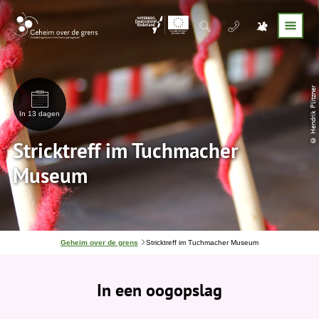
© Hendrik Plitzner
In 13 dagen
Stricktreff im Tuchmacher
Museum
J
Geheim over de grens
Stricktreff im Tuchmacher Museum
e
b
e
In een oogopslag
v
i
n
d