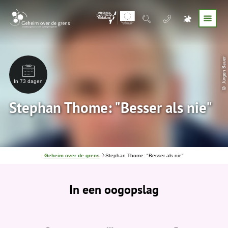
© Jürgen Bauer
In 73 dagen
Stephan Thome: "Besser als nie"
J
Geheim over de grens
Stephan Thome: "Besser als nie"
e
b
e
In een oogopslag
v
i
n
d
t
j