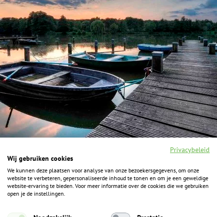
Privacybeleid
Wij gebruiken cookies
We kunnen deze plaatsen voor analyse van onze bezoekersgegevens, om onze
F
I
Y
P
website te verbeteren, gepersonaliseerde inhoud te tonen en om je een geweldige
a
n
o
i
website-ervaring te bieden. Voor meer informatie over de cookies die we gebruiken
c
s
u
n
open je de instellingen.
e
t
t
t
b
a
u
e
ALGEMENE INFORMATIE