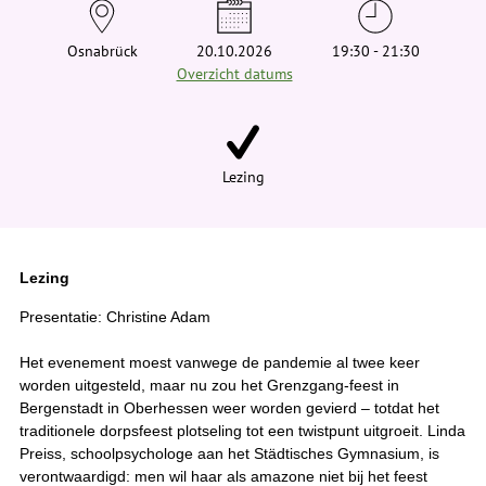
e
h
i
Osnabrück
20.10.2026
19:30 - 21:30
e
Overzicht datums
r
:
Lezing
Lezing
Presentatie: Christine Adam
Het evenement moest vanwege de pandemie al twee keer
worden uitgesteld, maar nu zou het Grenzgang-feest in
Bergenstadt in Oberhessen weer worden gevierd – totdat het
traditionele dorpsfeest plotseling tot een twistpunt uitgroeit. Linda
Preiss, schoolpsychologe aan het Städtisches Gymnasium, is
verontwaardigd: men wil haar als amazone niet bij het feest