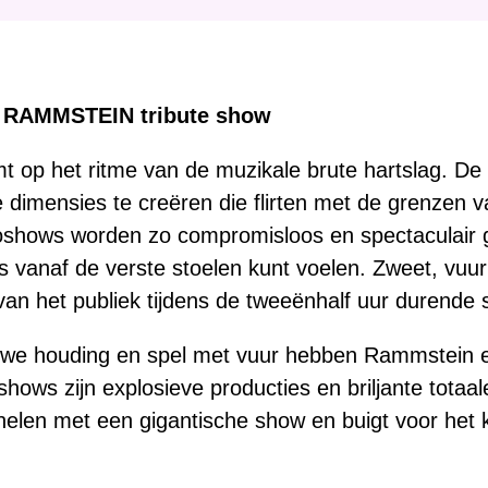
:
e RAMMSTEIN tribute show
 op het ritme van de muzikale brute hartslag. De
dimensies te creëren die flirten met de grenzen v
shows worden zo compromisloos en spectaculair ge
s vanaf de verste stoelen kunt voelen. Zweet, vuu
an het publiek tijdens de tweeënhalf uur durende 
uwe houding en spel met vuur hebben Rammstein 
 shows zijn explosieve producties en briljante tot
inelen met een gigantische show en buigt voor he