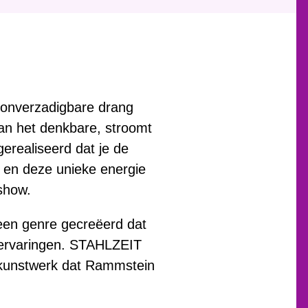
 onverzadigbare drang
an het denkbare, stroomt
realiseerd dat je de
r en deze unieke energie
show.
een genre gecreëerd dat
aalervaringen. STAHLZEIT
t kunstwerk dat Rammstein