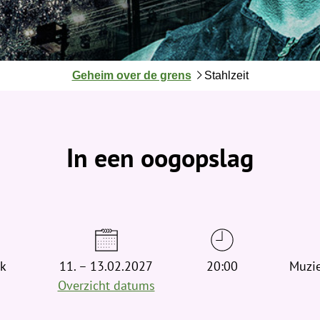
J
Geheim over de grens
Stahlzeit
e
b
e
v
In een oogopslag
i
n
d
t
j
e
k
11. – 13.02.2027
h
20:00
Muzie
i
Overzicht datums
e
r