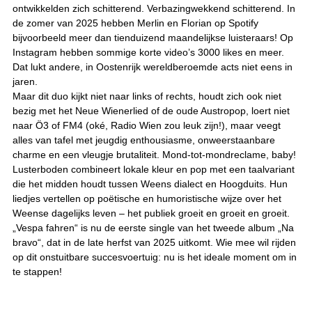
ontwikkelden zich schitterend. Verbazingwekkend schitterend. In
de zomer van 2025 hebben Merlin en Florian op Spotify
bijvoorbeeld meer dan tienduizend maandelijkse luisteraars! Op
Instagram hebben sommige korte video’s 3000 likes en meer.
Dat lukt andere, in Oostenrijk wereldberoemde acts niet eens in
jaren.
Maar dit duo kijkt niet naar links of rechts, houdt zich ook niet
bezig met het Neue Wienerlied of de oude Austropop, loert niet
naar Ö3 of FM4 (oké, Radio Wien zou leuk zijn!), maar veegt
alles van tafel met jeugdig enthousiasme, onweerstaanbare
charme en een vleugje brutaliteit. Mond-tot-mondreclame, baby!
Lusterboden combineert lokale kleur en pop met een taalvariant
die het midden houdt tussen Weens dialect en Hoogduits. Hun
liedjes vertellen op poëtische en humoristische wijze over het
Weense dagelijks leven – het publiek groeit en groeit en groeit.
„Vespa fahren“ is nu de eerste single van het tweede album „Na
bravo“, dat in de late herfst van 2025 uitkomt. Wie mee wil rijden
op dit onstuitbare succesvoertuig: nu is het ideale moment om in
te stappen!