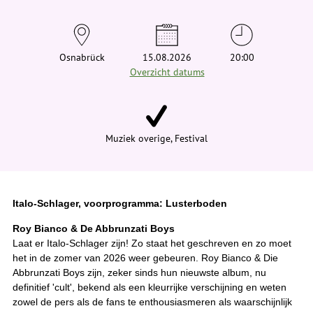
t
j
e
h
i
Osnabrück
15.08.2026
20:00
e
Overzicht datums
r
:
Muziek overige, Festival
Italo-Schlager, voorprogramma: Lusterboden
Roy Bianco & De Abbrunzati Boys
Laat er Italo-Schlager zijn! Zo staat het geschreven en zo moet
het in de zomer van 2026 weer gebeuren. Roy Bianco & Die
Abbrunzati Boys zijn, zeker sinds hun nieuwste album, nu
definitief 'cult', bekend als een kleurrijke verschijning en weten
zowel de pers als de fans te enthousiasmeren als waarschijnlijk