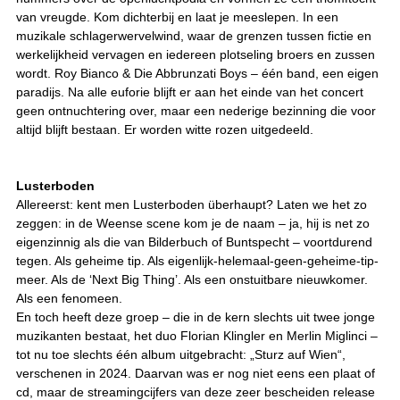
van vreugde. Kom dichterbij en laat je meeslepen. In een
muzikale schlagerwervelwind, waar de grenzen tussen fictie en
werkelijkheid vervagen en iedereen plotseling broers en zussen
wordt. Roy Bianco & Die Abbrunzati Boys – één band, een eigen
paradijs. Na alle euforie blijft er aan het einde van het concert
geen ontnuchtering over, maar een nederige bezinning die voor
altijd blijft bestaan. Er worden witte rozen uitgedeeld.
Lusterboden
Allereerst: kent men Lusterboden überhaupt? Laten we het zo
zeggen: in de Weense scene kom je de naam – ja, hij is net zo
eigenzinnig als die van Bilderbuch of Buntspecht – voortdurend
tegen. Als geheime tip. Als eigenlijk-helemaal-geen-geheime-tip-
meer. Als de ‘Next Big Thing’. Als een onstuitbare nieuwkomer.
Als een fenomeen.
En toch heeft deze groep – die in de kern slechts uit twee jonge
muzikanten bestaat, het duo Florian Klingler en Merlin Miglinci –
tot nu toe slechts één album uitgebracht: „Sturz auf Wien“,
verschenen in 2024. Daarvan was er nog niet eens een plaat of
cd, maar de streamingcijfers van deze zeer bescheiden release