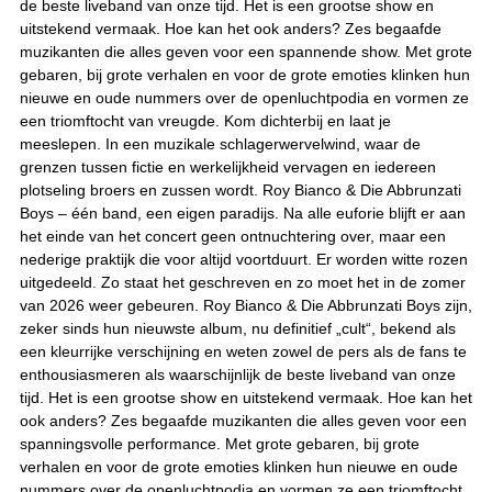
de beste liveband van onze tijd. Het is een grootse show en
uitstekend vermaak. Hoe kan het ook anders? Zes begaafde
muzikanten die alles geven voor een spannende show. Met grote
gebaren, bij grote verhalen en voor de grote emoties klinken hun
nieuwe en oude nummers over de openluchtpodia en vormen ze
een triomftocht van vreugde. Kom dichterbij en laat je
meeslepen. In een muzikale schlagerwervelwind, waar de
grenzen tussen fictie en werkelijkheid vervagen en iedereen
plotseling broers en zussen wordt. Roy Bianco & Die Abbrunzati
Boys – één band, een eigen paradijs. Na alle euforie blijft er aan
het einde van het concert geen ontnuchtering over, maar een
nederige praktijk die voor altijd voortduurt. Er worden witte rozen
uitgedeeld. Zo staat het geschreven en zo moet het in de zomer
van 2026 weer gebeuren. Roy Bianco & Die Abbrunzati Boys zijn,
zeker sinds hun nieuwste album, nu definitief „cult“, bekend als
een kleurrijke verschijning en weten zowel de pers als de fans te
enthousiasmeren als waarschijnlijk de beste liveband van onze
tijd. Het is een grootse show en uitstekend vermaak. Hoe kan het
ook anders? Zes begaafde muzikanten die alles geven voor een
spanningsvolle performance. Met grote gebaren, bij grote
verhalen en voor de grote emoties klinken hun nieuwe en oude
nummers over de openluchtpodia en vormen ze een triomftocht