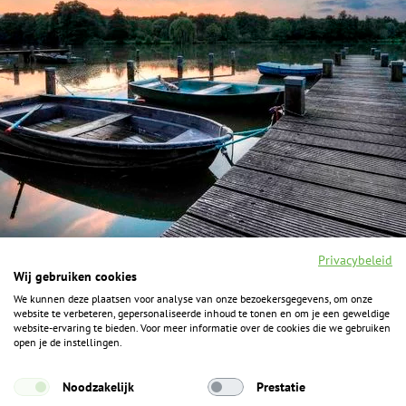
Privacybeleid
Wij gebruiken cookies
We kunnen deze plaatsen voor analyse van onze bezoekersgegevens, om onze
F
I
Y
P
website te verbeteren, gepersonaliseerde inhoud te tonen en om je een geweldige
a
n
o
i
website-ervaring te bieden. Voor meer informatie over de cookies die we gebruiken
c
s
u
n
open je de instellingen.
e
t
t
t
b
a
u
e
ALGEMENE INFORMATIE
o
g
b
r
Noodzakelijk
Prestatie
o
r
e
e