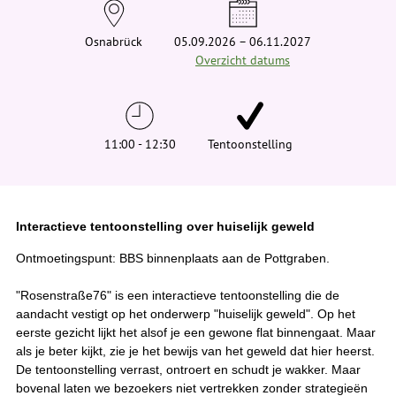
e
h
i
Osnabrück
05.09.2026 – 06.11.2027
e
Overzicht datums
r
:
11:00 - 12:30
Tentoonstelling
Interactieve tentoonstelling over huiselijk geweld
Ontmoetingspunt: BBS binnenplaats aan de Pottgraben.
"Rosenstraße76" is een interactieve tentoonstelling die de
aandacht vestigt op het onderwerp "huiselijk geweld". Op het
eerste gezicht lijkt het alsof je een gewone flat binnengaat. Maar
als je beter kijkt, zie je het bewijs van het geweld dat hier heerst.
De tentoonstelling verrast, ontroert en schudt je wakker. Maar
bovenal laten we bezoekers niet vertrekken zonder strategieën