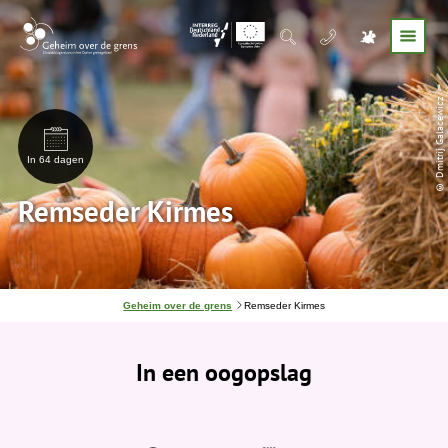
© Dmitrij Galacewicz
In 64 dagen
Remseder Kirmes
J
Geheim over de grens
Remseder Kirmes
e
b
e
In een oogopslag
v
i
n
d
t
j