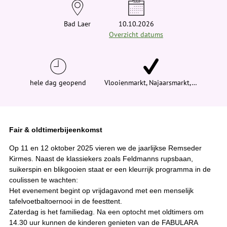
e
h
i
Bad Laer
10.10.2026
e
Overzicht datums
r
:
hele dag geopend
Vlooienmarkt, Najaarsmarkt,…
Fair & oldtimerbijeenkomst
Op 11 en 12 oktober 2025 vieren we de jaarlijkse Remseder
Kirmes. Naast de klassiekers zoals Feldmanns rupsbaan,
suikerspin en blikgooien staat er een kleurrijk programma in de
coulissen te wachten:
Het evenement begint op vrijdagavond met een menselijk
tafelvoetbaltoernooi in de feesttent.
Zaterdag is het familiedag. Na een optocht met oldtimers om
14.30 uur kunnen de kinderen genieten van de FABULARA