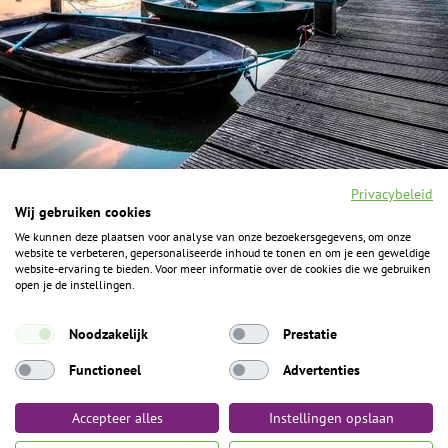
Privacybeleid
Wij gebruiken cookies
We kunnen deze plaatsen voor analyse van onze bezoekersgegevens, om onze
F
I
Y
P
website te verbeteren, gepersonaliseerde inhoud te tonen en om je een geweldige
a
n
o
i
website-ervaring te bieden. Voor meer informatie over de cookies die we gebruiken
c
s
u
n
open je de instellingen.
e
t
t
t
b
a
u
e
ALGEMENE INFORMATIE
o
g
b
r
Noodzakelijk
Prestatie
o
r
e
e
k
Het Geheim over de grens zijn de Duitse vakantieregio’s
a
s
Functioneel
Advertenties
m
t
Münsterland, Grafschaft Bentheim en Osnabrücker Land.
Accepteer alles
Instellingen opslaan
Algemene voorwaarden
Privacybeleid
Colofon
Toegankelijkheid