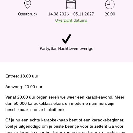
e
h
i
Osnabrück
14.08.2026 – 05.11.2027
20:00
e
Overzicht datums
r
:
Party, Bar, Nachtleven overige
Entree: 18.00 uur
Aanvang: 20.00 uur
Vanaf 20.00 uur organiseren we weer een karaokeavond. Meer
dan 50.000 karaokeklassiekers en moderne nummers zijn
beschikbaar in onze bibliotheek.
Of je nu een echte karaokeknaap bent of een karaokebeginner,
voel je uitgenodigd om je beste beentje voor te zetten! Ga voor
meer informatie over het karaokeproces en karaoke-inschrijving