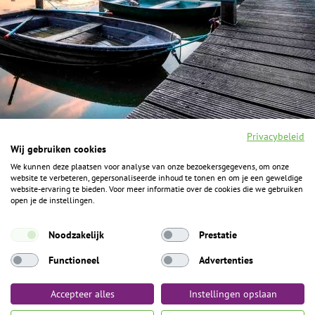
Privacybeleid
Wij gebruiken cookies
We kunnen deze plaatsen voor analyse van onze bezoekersgegevens, om onze
F
I
Y
P
website te verbeteren, gepersonaliseerde inhoud te tonen en om je een geweldige
a
n
o
i
website-ervaring te bieden. Voor meer informatie over de cookies die we gebruiken
c
s
u
n
open je de instellingen.
e
t
t
t
b
a
u
e
ALGEMENE INFORMATIE
o
g
b
r
Noodzakelijk
Prestatie
o
r
e
e
k
Het Geheim over de grens zijn de Duitse vakantieregio’s
a
s
Functioneel
Advertenties
m
t
Münsterland, Grafschaft Bentheim en Osnabrücker Land.
Accepteer alles
Instellingen opslaan
Algemene voorwaarden
Privacybeleid
Colofon
Toegankelijkheid