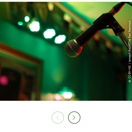
© CC-BY-ND | Janosch Roloff|The Red Shamrock