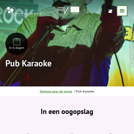
© Janosch Roloff|The Red Shamrock
In 6 dagen
Pub Karaoke
J
Geheim over de grens
Pub Karaoke
e
b
e
In een oogopslag
v
i
n
d
t
j