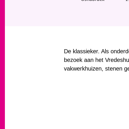
i
e
r
:
De klassieker. Als onder
bezoek aan het Vredeshui
vakwerkhuizen, stenen 