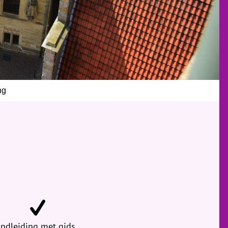
ng
ndleiding met gids,…