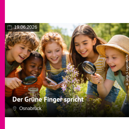
19.06.2026
© Lega S Jugendhilfe
Der Grüne Finger spricht
Osnabrück