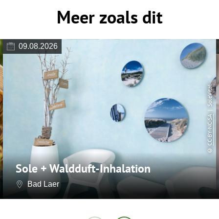
Meer zoals dit
09.08.2026
| SoleVital
CC-BY-NC-SA
©
Sole + Waldduft-Inhalation
Bad Laer