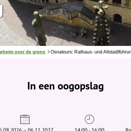
g
eheim over de grens
Osnatours: Rathaus- und Altstadtführu
In een oogopslag
5.08.2026 – 06.11.2027
14:00 - 16:00
Ro