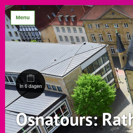
Menu
In 6 dagen
Osnatours: Rat