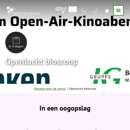
In 5 dagen
Openlucht bioscoop
J
Geheim over de grens
Openlucht bioscoop
e
b
e
In een oogopslag
v
i
n
d
t
j