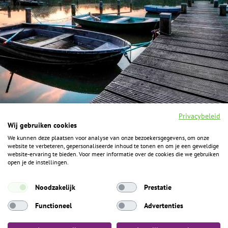
Privacybeleid
Wij gebruiken cookies
We kunnen deze plaatsen voor analyse van onze bezoekersgegevens, om onze
F
I
Y
P
website te verbeteren, gepersonaliseerde inhoud te tonen en om je een geweldige
a
n
o
i
website-ervaring te bieden. Voor meer informatie over de cookies die we gebruiken
c
s
u
n
open je de instellingen.
e
t
t
t
b
a
u
e
ALGEMENE INFORMATIE
o
g
b
r
Noodzakelijk
Prestatie
o
r
e
e
k
Het Geheim over de grens zijn de Duitse vakantieregio’s
a
s
Functioneel
Advertenties
m
t
Münsterland, Grafschaft Bentheim en Osnabrücker Land.