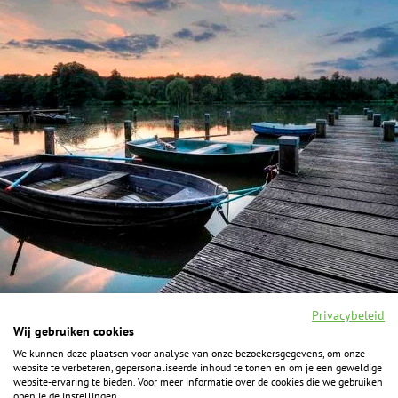
Privacybeleid
Wij gebruiken cookies
We kunnen deze plaatsen voor analyse van onze bezoekersgegevens, om onze
F
I
Y
P
website te verbeteren, gepersonaliseerde inhoud te tonen en om je een geweldige
a
n
o
i
website-ervaring te bieden. Voor meer informatie over de cookies die we gebruiken
c
s
u
n
open je de instellingen.