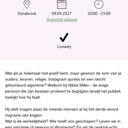
e
h
i
Osnabrück
09.04.2027
20:00 - 23:00
e
Overzicht datums
r
:
Comedy
Wat als je helemaal niet jezelf bent, maar gewoon de som van je
ouders, leraren, religie, Instagram quotes en een slecht
gehumeurd algoritme? Welkom bij Nikita Miller - de enige
persoon die zijn bestaan probeert te begrijpen terwijl het publiek
toekijkt hoe hij faalt.
Hij stelt vragen waar de meeste mensen al bij het derde woord
migraine van krijgen:
Wat is de werkelijkheid? Wie heeft ons geschapen? Leven we in
een simulatie of gewoon in Wuppertal? En als de oerknal echt