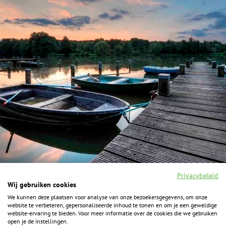
Privacybeleid
Wij gebruiken cookies
We kunnen deze plaatsen voor analyse van onze bezoekersgegevens, om onze
F
I
Y
P
website te verbeteren, gepersonaliseerde inhoud te tonen en om je een geweldige
a
n
o
i
website-ervaring te bieden. Voor meer informatie over de cookies die we gebruiken
c
s
u
n
open je de instellingen.