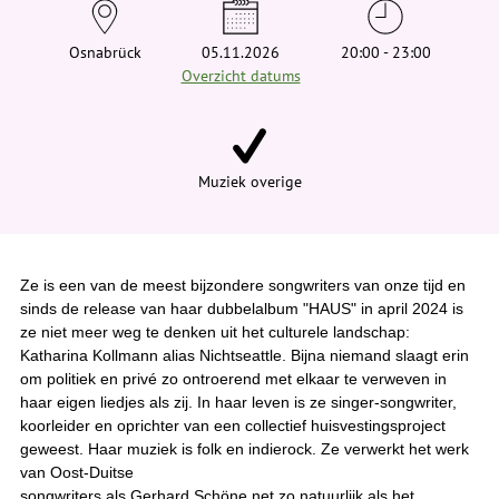
e
h
i
Osnabrück
05.11.2026
20:00 - 23:00
e
Overzicht datums
r
:
Muziek overige
Ze is een van de meest bijzondere songwriters van onze tijd en
sinds de release van haar dubbelalbum "HAUS" in april 2024 is
ze niet meer weg te denken uit het culturele landschap:
Katharina Kollmann alias Nichtseattle. Bijna niemand slaagt erin
om politiek en privé zo ontroerend met elkaar te verweven in
haar eigen liedjes als zij. In haar leven is ze singer-songwriter,
koorleider en oprichter van een collectief huisvestingsproject
geweest. Haar muziek is folk en indierock. Ze verwerkt het werk
van Oost-Duitse
songwriters als Gerhard Schöne net zo natuurlijk als het