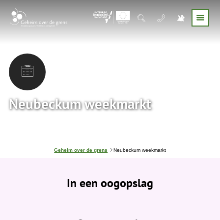
Neubeckum weekmarkt
J
Geheim over de grens
Neubeckum weekmarkt
e
b
e
In een oogopslag
v
i
n
d
t
j