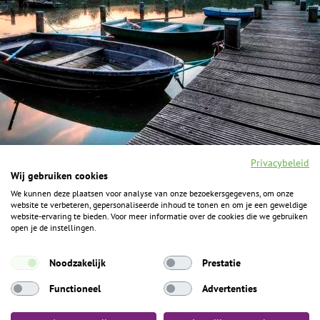
Privacybeleid
Wij gebruiken cookies
We kunnen deze plaatsen voor analyse van onze bezoekersgegevens, om onze
F
I
Y
P
website te verbeteren, gepersonaliseerde inhoud te tonen en om je een geweldige
a
n
o
i
website-ervaring te bieden. Voor meer informatie over de cookies die we gebruiken
c
s
u
n
open je de instellingen.
e
t
t
t
b
a
u
e
ALGEMENE INFORMATIE
o
g
b
r
Noodzakelijk
Prestatie
o
r
e
e
k
Het Geheim over de grens zijn de Duitse vakantieregio’s
a
s
Functioneel
Advertenties
m
t
Münsterland, Grafschaft Bentheim en Osnabrücker Land.