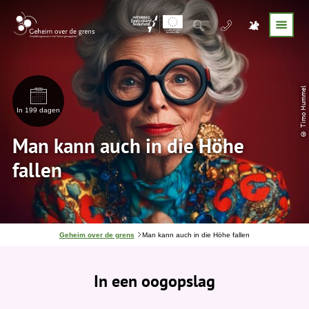
© Timo Hummel
In 199 dagen
Man kann auch in die Höhe
fallen
J
Geheim over de grens
Man kann auch in die Höhe fallen
e
b
e
In een oogopslag
v
i
n
d