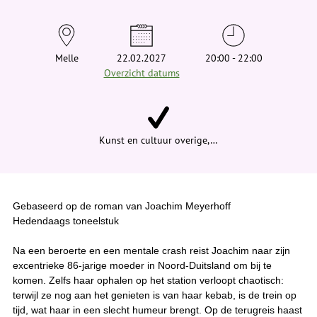
t
j
e
h
i
Melle
22.02.2027
20:00 - 22:00
e
Overzicht datums
r
:
Kunst en cultuur overige,…
Gebaseerd op de roman van Joachim Meyerhoff
Hedendaags toneelstuk
Na een beroerte en een mentale crash reist Joachim naar zijn
excentrieke 86-jarige moeder in Noord-Duitsland om bij te
komen. Zelfs haar ophalen op het station verloopt chaotisch:
terwijl ze nog aan het genieten is van haar kebab, is de trein op
tijd, wat haar in een slecht humeur brengt. Op de terugreis haast