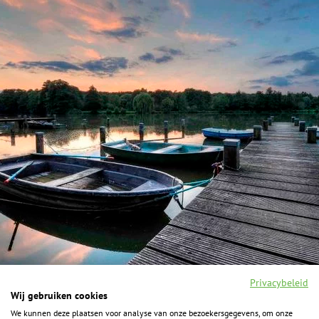
Privacybeleid
Wij gebruiken cookies
We kunnen deze plaatsen voor analyse van onze bezoekersgegevens, om onze
F
I
Y
P