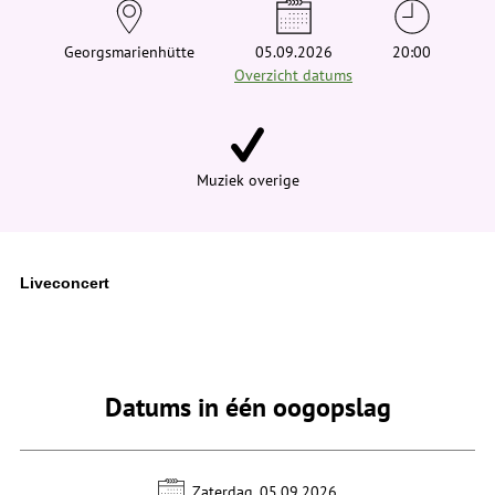
e
h
i
Georgsmarienhütte
05.09.2026
20:00
e
Overzicht datums
r
:
Muziek overige
Liveconcert
Datums in één oogopslag
Zaterdag, 05.09.2026