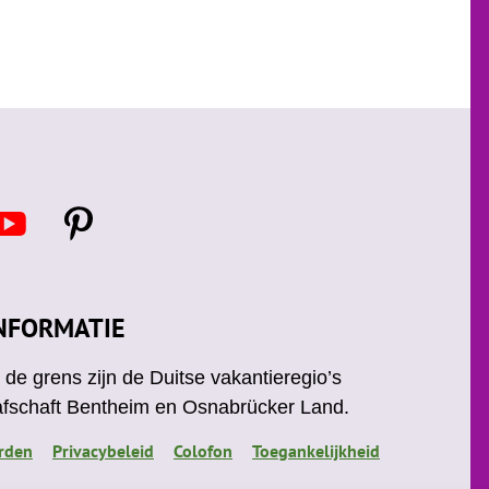
Y
P
o
i
u
n
t
u
e
NFORMATIE
b
r
e
e
de grens zijn de Duitse vakantieregio’s
s
afschaft Bentheim en Osnabrücker Land.
t
rden
Privacybeleid
Colofon
Toegankelijkheid