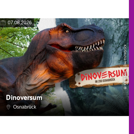
07.08.2026
| Zoo Osnabrück
CC-BY-SA
©
Dinoversum
Osnabrück