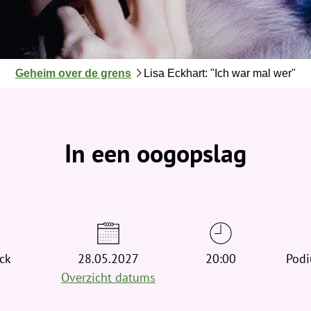
J
Geheim over de grens
Lisa Eckhart: "Ich war mal wer"
e
b
e
v
In een oogopslag
i
n
d
t
j
e
ck
h
28.05.2027
20:00
Pod
i
Overzicht datums
e
r