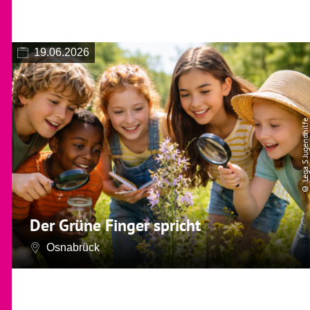
19.06.2026
© Lega S Jugendhilfe
Der Grüne Finger spricht
Osnabrück