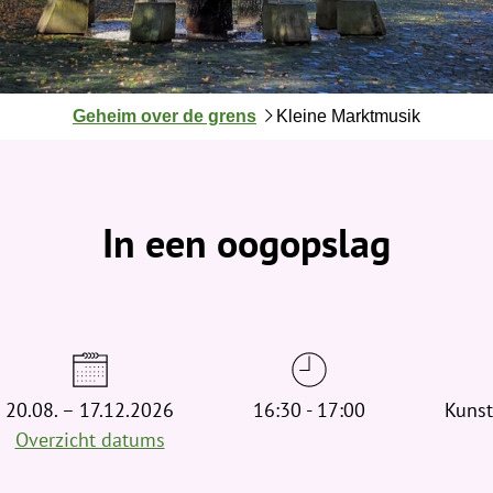
J
Geheim over de grens
Kleine Marktmusik
e
b
e
v
In een oogopslag
i
n
d
t
j
e
20.08. – 17.12.2026
h
16:30 - 17:00
Kunst
i
Overzicht datums
e
r