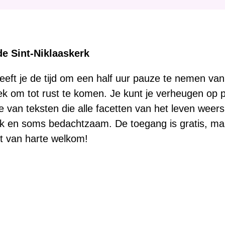
:
de Sint-Niklaaskerk
eft je de tijd om een half uur pauze te nemen van 
lek om tot rust te komen. Je kunt je verheugen op pi
ie van teksten die alle facetten van het leven weer
jk en soms bedachtzaam. De toegang is gratis, maar 
nt van harte welkom!