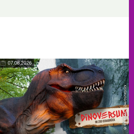
07.08.2026
| Zoo Osnabrück
CC-BY-SA
©